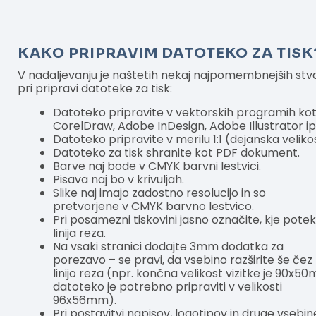
KAKO PRIPRAVIM DATOTEKO ZA TISK
V nadaljevanju je naštetih nekaj najpomembnejših stva
pri pripravi datoteke za tisk:
Datoteko pripravite v vektorskih programih kot
CorelDraw, Adobe InDesign, Adobe Illustrator ip
Datoteko pripravite v merilu 1:1 (dejanska veliko
Datoteko za tisk shranite kot PDF dokument.
Barve naj bode v CMYK barvni lestvici.
Pisava naj bo v krivuljah.
Slike naj imajo zadostno resolucijo in so
pretvorjene v CMYK barvno lestvico.
Pri posamezni tiskovini jasno označite, kje pote
linija reza.
Na vsaki stranici dodajte 3mm dodatka za
porezavo – se pravi, da vsebino razširite še čez
linijo reza (npr. končna velikost vizitke je 90x5
datoteko je potrebno pripraviti v velikosti
96x56mm).
Pri postavitvi napisov, logotipov in druge vsebin