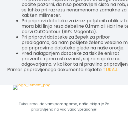
bodite pozorni, da niso postavljeni čisto na rob, 
se lahko pri razrezu nenamenoma zamakne za
kakšen milimeter.
Pri pripravi datoteke za izrez poljubnih oblik iz fo
mora biti linija reza debeline 0,1mm ali Hairline t
barvi CutContour (99% Magenta).
Pri pripravi datoteke za žepek za pribor
predlagamo, da nam pošljete želeno vsebino m
pa pripravimo datoteko glede na naše orodje.
Pred nalaganjem datoteke za tisk še enkrat
preverite njeno ustreznost, saj za napake ne
odgovarjamo, v kolikor ta ni pravilno pripravljen
Primer pripravljenega dokumenta najdete
TUKAJ
.
Tukaj smo, da vam pomagamo, naša ekipa je že
pripravljena na vsa vaša vprašanje!