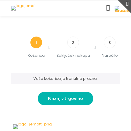
1
2
3
Košarica
Zaključek nakupa
Naročilo
Vaša košarica je trenutno prazna.
Nazaj v trgovino