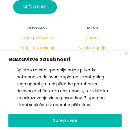
VEČ O NAS
POVEZAVE
MENU
Pogoji poslovanja
Domov
Pogosta vprašanja
Vse kategorije
Politika piškotkov
Gostinstvo
Nastavitve zasebnosti
Pravno obvestilo
Za pisarno
Spletno mesto uporablja nujne piškotke,
potrebne za delovanje spletne strani, poleg
Vračila
XXL tisk
tega uporablja tudi piškotke potrebne za
Zasebnost
Tisk na platno
delovanje vtičnika za dostopnost, ter vtičnika
Kontakt
za prikazovanje video posnetkov. Z uporabo
strani soglašate z uporabo piškotkov.
© 2024 - JEMOTT d.o.o.
Izdelava:
DEMANET
Sprejmi vse
Radeče