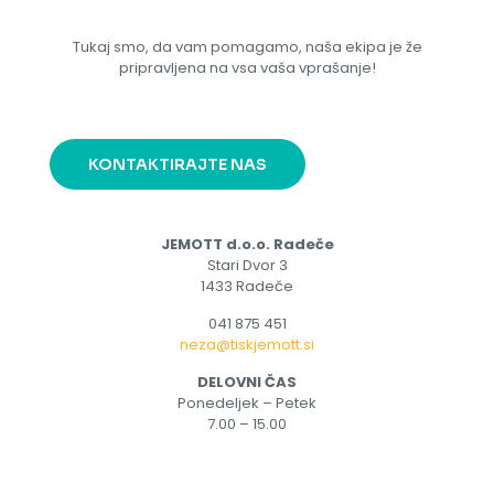
Tukaj smo, da vam pomagamo, naša ekipa je že
pripravljena na vsa vaša vprašanje!
KONTAKTIRAJTE NAS
JEMOTT d.o.o. Radeče
Stari Dvor 3
1433 Radeče
041 875 451
neza@tiskjemott.si
DELOVNI ČAS
Ponedeljek – Petek
7.00 – 15.00