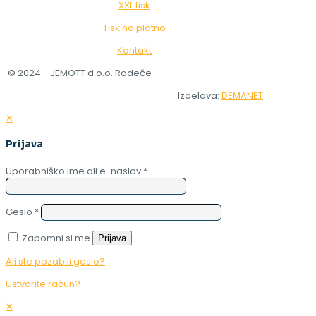
XXL tisk
Tisk na platno
Kontakt
© 2024 - JEMOTT d.o.o. Radeče
Izdelava:
DEMANET
✕
Prijava
Uporabniško ime ali e-naslov
*
Geslo
*
Zapomni si me
Prijava
Ali ste pozabili geslo?
Ustvarite račun?
✕