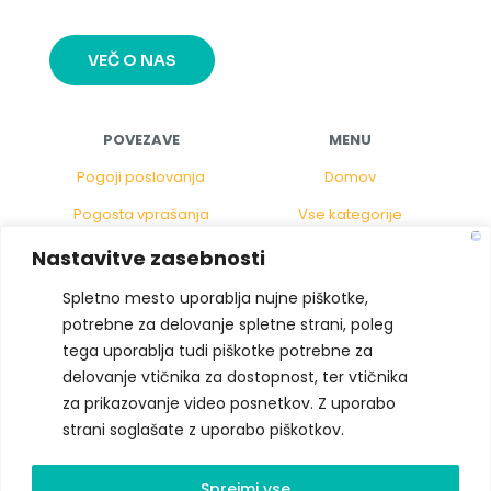
VEČ O NAS
POVEZAVE
MENU
Pogoji poslovanja
Domov
Pogosta vprašanja
Vse kategorije
Politika piškotkov
Gostinstvo
Nastavitve zasebnosti
Pravno obvestilo
Za pisarno
Spletno mesto uporablja nujne piškotke,
potrebne za delovanje spletne strani, poleg
Vračila
XXL tisk
tega uporablja tudi piškotke potrebne za
Zasebnost
Tisk na platno
delovanje vtičnika za dostopnost, ter vtičnika
Kontakt
za prikazovanje video posnetkov. Z uporabo
strani soglašate z uporabo piškotkov.
© 2024 - JEMOTT d.o.o.
Izdelava:
DEMANET
Sprejmi vse