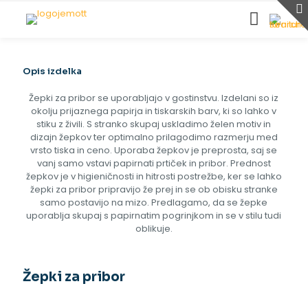
Opis izdelka
Žepki za pribor se uporabljajo v gostinstvu. Izdelani so iz
okolju prijaznega papirja in tiskarskih barv, ki so lahko v
stiku z živili. S stranko skupaj uskladimo želen motiv in
dizajn žepkov ter optimalno prilagodimo razmerju med
vrsto tiska in ceno. Uporaba žepkov je preprosta, saj se
vanj samo vstavi papirnati prtiček in pribor. Prednost
žepkov je v higieničnosti in hitrosti postrežbe, ker se lahko
žepki za pribor pripravijo že prej in se ob obisku stranke
samo postavijo na mizo. Predlagamo, da se žepke
uporablja skupaj s papirnatim pogrinjkom in se v stilu tudi
oblikuje.
Žepki za pribor