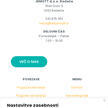
JEMOTT d.o.o. Radeče
Stari Dvor 3
1433 Radeče
041 875 451
neza@tiskjemott.si
DELOVNI ČAS
Ponedeljek – Petek
7.00 – 15.00
VEČ O NAS
POVEZAVE
MENU
Pogoji poslovanja
Domov
Pogosta vprašanja
Vse kategorije
Politika piškotkov
Gostinstvo
Nastavitve zasebnosti