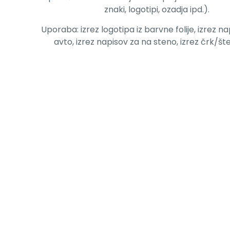
znaki, logotipi, ozadja ipd.).
Uporaba: izrez logotipa iz barvne folije, izrez n
avto, izrez napisov za na steno, izrez črk/šte