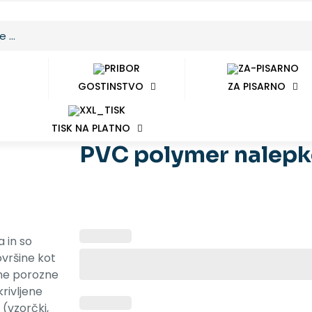
GOSTINSTVO
ZA PISARNO
TISK NA PLATNO
PVC polymer nalepke
a in so
ovršine kot
e ne porozne
krivljene
 (vzorčki,