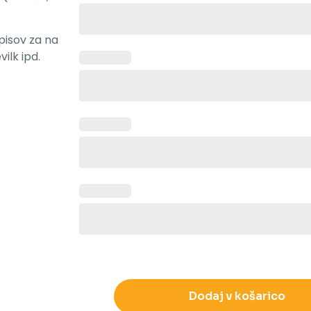
apisov za na
vilk ipd.
Dodaj v košarico