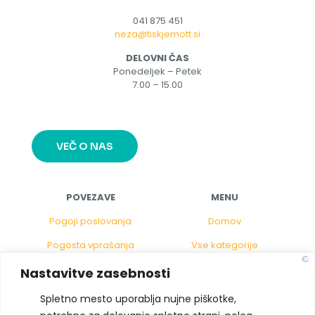
041 875 451
neza@tiskjemott.si
DELOVNI ČAS
Ponedeljek – Petek
7.00 – 15.00
VEČ O NAS
POVEZAVE
MENU
Pogoji poslovanja
Domov
Pogosta vprašanja
Vse kategorije
Politika piškotkov
Gostinstvo
Nastavitve zasebnosti
Pravno obvestilo
Za pisarno
Spletno mesto uporablja nujne piškotke,